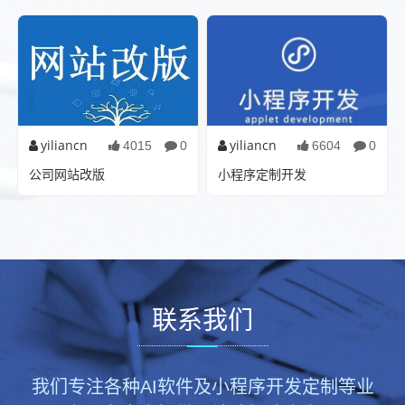
之家：步骤明确，就不觉艰
难。首要任务是打好“地基...
yiliancn
yiliancn
4015
0
6604
0
公司网站改版
小程序定制开发
网站为什么要改版：旧网站功
小程序是一种不需要下载安装
能欠缺由于原先的网站制作简
即可使用的应用，它实现了应
陋、功能存有较多缺陷，导...
用“触手可及”的梦想，用...
联系我们
我们专注各种AI软件及小程序开发定制等业