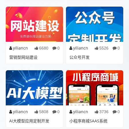
微商城是基于当前很受欢迎的
...
微信的一种传媒方式中的一种
商业运用，微信的当前的火...
yiliancn
yiliancn
6680
0
5526
0
营销型网站建设
公众号开发
专注于为企事业单位提供企业
...
网站建设、品牌网站建设、电
子商务网站建设、门户网站...
yiliancn
yiliancn
5808
0
3736
0
AI大模型应用定制开发
小程序商城SAAS系统
打造AI系统就像装修一个数字
...